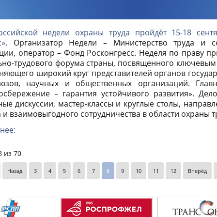
оссийской недели охраны труда пройдёт 15-18 сент
с»
. Организатор Недели – Министерство труда и с
ции, оператор – Фонд Росконгресс. Неделя по праву пр
ьно-трудового форума страны, посвященного ключевым
няющего широкий круг представителей органов государс
юзов, научных и общественных организаций. Глав
осбережение – гарантия устойчивого развития». Дел
ые дискуссии, мастер-классы и круглые столы, направ
 и взаимовыгодного сотрудничества в области охраны т
нее:
 из 70
Назад
3
4
5
6
7
8
9
10
11
12
Вперёд