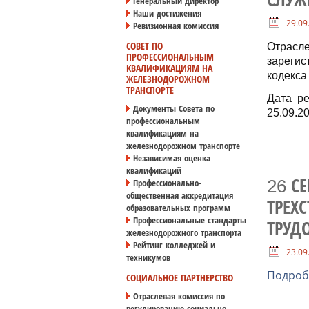
СЛУЖ
Генеральный директор
Наши достижения
29.09
Ревизионная комиссия
СОВЕТ ПО
Отрасл
ПРОФЕССИОНАЛЬНЫМ
зарегис
КВАЛИФИКАЦИЯМ НА
кодекса
ЖЕЛЕЗНОДОРОЖНОМ
ТРАНСПОРТЕ
Дата ре
Документы Совета по
25.09.2
профессиональным
квалификациям на
железнодорожном транспорте
Независимая оценка
квалификаций
26 С
Профессионально-
общественная аккредитация
ТРЕХ
образовательных программ
Профессиональные стандарты
ТРУД
железнодорожного транспорта
Рейтинг колледжей и
23.09
техникумов
Подроб
СОЦИАЛЬНОЕ ПАРТНЕРСТВО
Отраслевая комиссия по
регулированию социально-