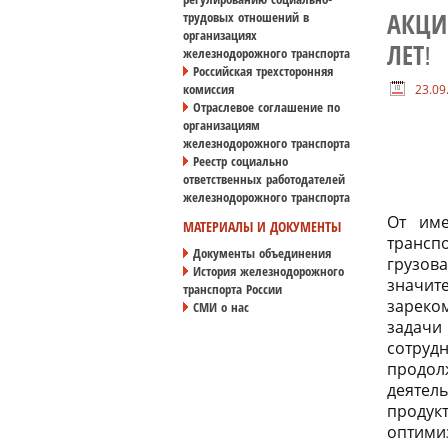
трудовых отношений в
АКЦИ
организациях
ЛЕТ!
железнодорожного транспорта
Российская трехсторонняя
23.09
комиссия
Отраслевое соглашение по
организациям
железнодорожного транспорта
Реестр социально
ответственных работодателей
железнодорожного транспорта
От име
МАТЕРИАЛЫ И ДОКУМЕНТЫ
трансп
Документы объединения
грузов
История железнодорожного
значит
транспорта России
зареко
СМИ о нас
задачи
сотруд
продол
деятел
продук
оптимиз