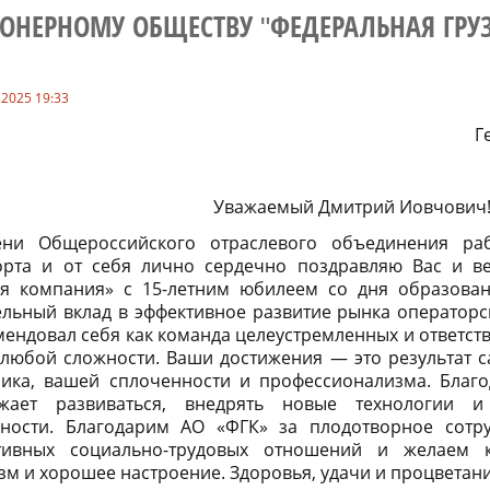
ОНЕРНОМУ ОБЩЕСТВУ "ФЕДЕРАЛЬНАЯ ГРУ
.2025 19:33
Ге
Уважаемый Дмитрий Иовчович
ни Общероссийского отраслевого объединения раб
орта и от себя лично сердечно поздравляю Вас и в
ая компания» с 15-летним юбилеем со дня образова
ельный вклад в эффективное развитие рынка операторск
мендовал себя как команда целеустремленных и ответст
 любой сложности. Ваши достижения — это результат 
ника, вашей сплоченности и профессионализма. Бла
жает развиваться, внедрять новые технологии 
ьности. Благодарим АО «ФГК» за плодотворное сотр
тивных социально-трудовых отношений и желаем к
м и хорошее настроение. Здоровья, удачи и процветан