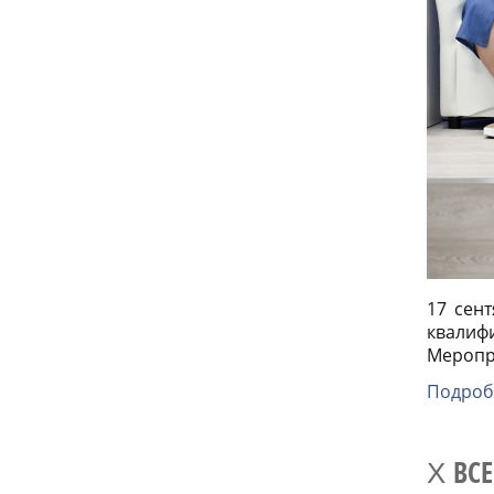
17 сен
квалиф
Меропри
Подроб
X ВС