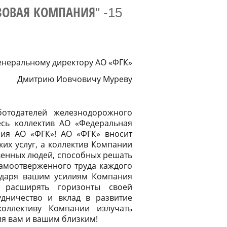
ЗОВАЯ КОМПАНИЯ" -15
неральному директору АО «ФГК»
Дмитрию Иовчовичу Муреву
!
отодателей железнодорожного
есь коллектив АО «Федеральная
ния АО «ФГК»! АО «ФГК» вносит
их услуг, а коллектив Компании
венных людей, способных решать
самоотверженного труда каждого
годаря вашим усилиям Компания
и расширять горизонты своей
удничество и вклад в развитие
оллективу Компании излучать
ия вам и вашим близким!