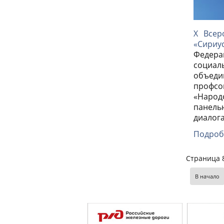
X Всер
«Сириу
Федера
социал
объеди
профсо
«Народ
панельн
диалога
Подроб
Страница 8
В начало