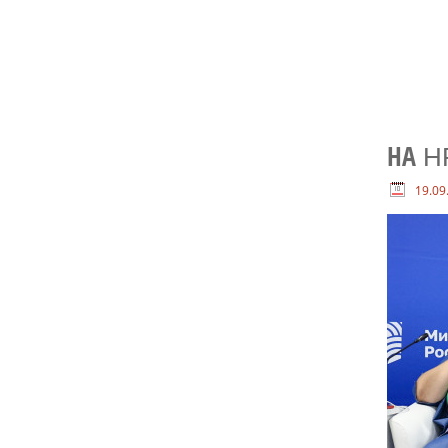
НА H
19.09